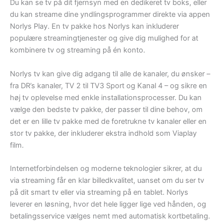
Du kan se tv på dit fjernsyn med en dedikeret tv boks, eller
du kan streame dine yndlingsprogrammer direkte via appen
Norlys Play. En tv pakke hos Norlys kan inkluderer
populære streamingtjenester og give dig mulighed for at
kombinere tv og streaming på én konto.
Norlys tv kan give dig adgang til alle de kanaler, du ønsker –
fra DR’s kanaler, TV 2 til TV3 Sport og Kanal 4 – og sikre en
høj tv oplevelse med enkle installationsprocesser. Du kan
vælge den bedste tv pakke, der passer til dine behov, om
det er en lille tv pakke med de foretrukne tv kanaler eller en
stor tv pakke, der inkluderer ekstra indhold som Viaplay
film.
Internetforbindelsen og moderne teknologier sikrer, at du
via streaming får en klar billedkvalitet, uanset om du ser tv
på dit smart tv eller via streaming på en tablet. Norlys
leverer en løsning, hvor det hele ligger lige ved hånden, og
betalingsservice vælges nemt med automatisk kortbetaling.