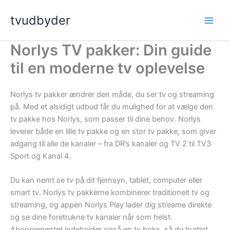
Gå
tvudbyder
til
indholdet
Norlys TV pakker: Din guide
til en moderne tv oplevelse
Norlys tv pakker ændrer den måde, du ser tv og streaming
på. Med et alsidigt udbud får du mulighed for at vælge den
tv pakke hos Norlys, som passer til dine behov. Norlys
leverer både en lille tv pakke og en stor tv pakke, som giver
adgang til alle de kanaler – fra DR’s kanaler og TV 2 til TV3
Sport og Kanal 4.
Du kan nemt se tv på dit fjernsyn, tablet, computer eller
smart tv. Norlys tv pakkerne kombinerer traditionelt tv og
streaming, og appen Norlys Play lader dig streame direkte
og se dine foretrukne tv kanaler når som helst.
Abonnementet indeholder også en tv boks, så du hurtigt