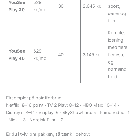
YouSee
529
30
2.645 kr.
sport,
Play 30
kr./md.
serier og
film
Komplet
løsning
med flere
YouSee
629
40
3.145 kr.
tjenester
Play 40
kr./md.
og
børneind
hold
Eksempler på pointforbrug
Netflix: 8–16 point · TV 2 Play: 8–12 · HBO Max: 10–14 ·
Disney+: 4–11 · Viaplay: 6 · SkyShowtime: 5 · Prime Video: 4
· Nick+: 3 · Nordisk Film+: 2
Er du i tvivl om pakken, så tænk i behov: