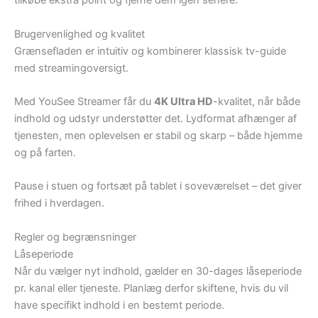
tilkøbe ekstra point og fjerne dem igen senere.
Brugervenlighed og kvalitet
Grænsefladen er intuitiv og kombinerer klassisk tv-guide
med streamingoversigt.
Med YouSee Streamer får du
4K Ultra HD
-kvalitet, når både
indhold og udstyr understøtter det. Lydformat afhænger af
tjenesten, men oplevelsen er stabil og skarp – både hjemme
og på farten.
Pause i stuen og fortsæt på tablet i soveværelset – det giver
frihed i hverdagen.
Regler og begrænsninger
Låseperiode
Når du vælger nyt indhold, gælder en 30-dages låseperiode
pr. kanal eller tjeneste. Planlæg derfor skiftene, hvis du vil
have specifikt indhold i en bestemt periode.