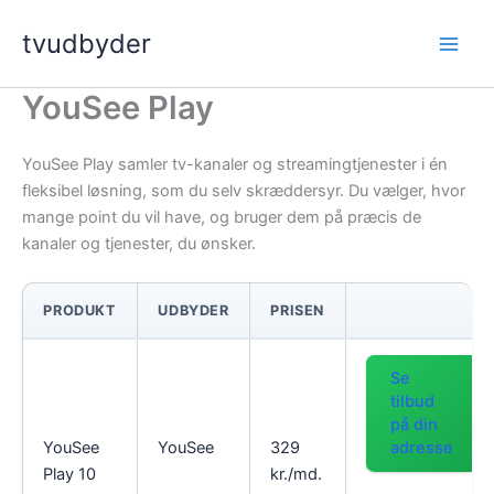
Gå
tvudbyder
til
indholdet
YouSee Play
YouSee Play samler tv-kanaler og streamingtjenester i én
fleksibel løsning, som du selv skræddersyr. Du vælger, hvor
mange point du vil have, og bruger dem på præcis de
kanaler og tjenester, du ønsker.
PRODUKT
UDBYDER
PRISEN
Se
tilbud
på din
adresse
YouSee
YouSee
329
Play 10
kr./md.