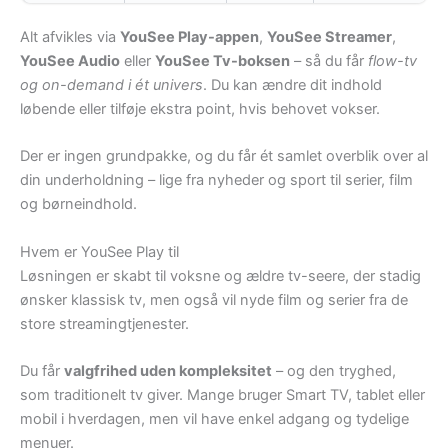
Alt afvikles via
YouSee Play-appen
,
YouSee Streamer
,
YouSee Audio
eller
YouSee Tv-boksen
– så du får
flow-tv
og on-demand i ét univers
. Du kan ændre dit indhold
løbende eller tilføje ekstra point, hvis behovet vokser.
Der er ingen grundpakke, og du får ét samlet overblik over al
din underholdning – lige fra nyheder og sport til serier, film
og børneindhold.
Hvem er YouSee Play til
Løsningen er skabt til voksne og ældre tv-seere, der stadig
ønsker klassisk tv, men også vil nyde film og serier fra de
store streamingtjenester.
Du får
valgfrihed uden kompleksitet
– og den tryghed,
som traditionelt tv giver. Mange bruger Smart TV, tablet eller
mobil i hverdagen, men vil have enkel adgang og tydelige
menuer.