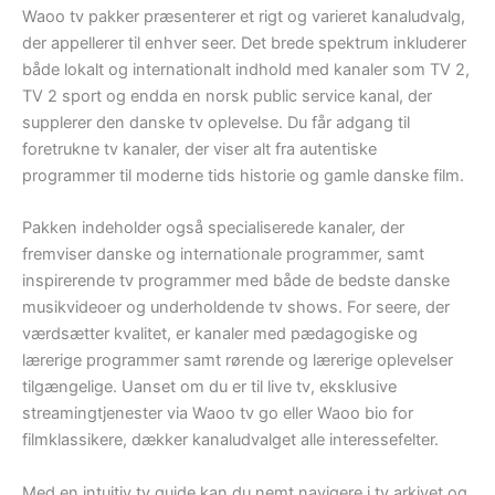
Waoo tv pakker præsenterer et rigt og varieret kanaludvalg,
der appellerer til enhver seer. Det brede spektrum inkluderer
både lokalt og internationalt indhold med kanaler som TV 2,
TV 2 sport og endda en norsk public service kanal, der
supplerer den danske tv oplevelse. Du får adgang til
foretrukne tv kanaler, der viser alt fra autentiske
programmer til moderne tids historie og gamle danske film.
Pakken indeholder også specialiserede kanaler, der
fremviser danske og internationale programmer, samt
inspirerende tv programmer med både de bedste danske
musikvideoer og underholdende tv shows. For seere, der
værdsætter kvalitet, er kanaler med pædagogiske og
lærerige programmer samt rørende og lærerige oplevelser
tilgængelige. Uanset om du er til live tv, eksklusive
streamingtjenester via Waoo tv go eller Waoo bio for
filmklassikere, dækker kanaludvalget alle interessefelter.
Med en intuitiv tv guide kan du nemt navigere i tv arkivet og