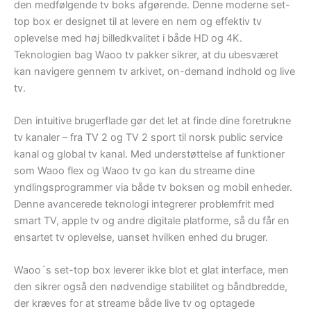
den medfølgende tv boks afgørende. Denne moderne set-
top box er designet til at levere en nem og effektiv tv
oplevelse med høj billedkvalitet i både HD og 4K.
Teknologien bag Waoo tv pakker sikrer, at du ubesværet
kan navigere gennem tv arkivet, on-demand indhold og live
tv.
Den intuitive brugerflade gør det let at finde dine foretrukne
tv kanaler – fra TV 2 og TV 2 sport til norsk public service
kanal og global tv kanal. Med understøttelse af funktioner
som Waoo flex og Waoo tv go kan du streame dine
yndlingsprogrammer via både tv boksen og mobil enheder.
Denne avancerede teknologi integrerer problemfrit med
smart TV, apple tv og andre digitale platforme, så du får en
ensartet tv oplevelse, uanset hvilken enhed du bruger.
Waoo´s set-top box leverer ikke blot et glat interface, men
den sikrer også den nødvendige stabilitet og båndbredde,
der kræves for at streame både live tv og optagede