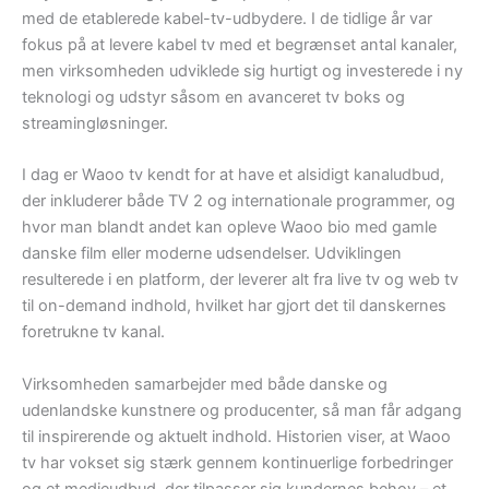
med de etablerede kabel-tv-udbydere. I de tidlige år var
fokus på at levere kabel tv med et begrænset antal kanaler,
men virksomheden udviklede sig hurtigt og investerede i ny
teknologi og udstyr såsom en avanceret tv boks og
streamingløsninger.
I dag er Waoo tv kendt for at have et alsidigt kanaludbud,
der inkluderer både TV 2 og internationale programmer, og
hvor man blandt andet kan opleve Waoo bio med gamle
danske film eller moderne udsendelser. Udviklingen
resulterede i en platform, der leverer alt fra live tv og web tv
til on-demand indhold, hvilket har gjort det til danskernes
foretrukne tv kanal.
Virksomheden samarbejder med både danske og
udenlandske kunstnere og producenter, så man får adgang
til inspirerende og aktuelt indhold. Historien viser, at Waoo
tv har vokset sig stærk gennem kontinuerlige forbedringer
og et medieudbud, der tilpasser sig kundernes behov – et