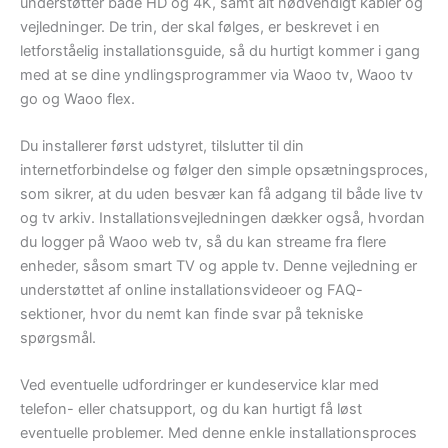
understøtter både HD og 4K, samt alt nødvendigt kabler og
vejledninger. De trin, der skal følges, er beskrevet i en
letforståelig installationsguide, så du hurtigt kommer i gang
med at se dine yndlingsprogrammer via Waoo tv, Waoo tv
go og Waoo flex.
Du installerer først udstyret, tilslutter til din
internetforbindelse og følger den simple opsætningsproces,
som sikrer, at du uden besvær kan få adgang til både live tv
og tv arkiv. Installationsvejledningen dækker også, hvordan
du logger på Waoo web tv, så du kan streame fra flere
enheder, såsom smart TV og apple tv. Denne vejledning er
understøttet af online installationsvideoer og FAQ-
sektioner, hvor du nemt kan finde svar på tekniske
spørgsmål.
Ved eventuelle udfordringer er kundeservice klar med
telefon- eller chatsupport, og du kan hurtigt få løst
eventuelle problemer. Med denne enkle installationsproces