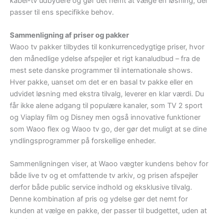
kabel-tv udbydere og gør det nemt at vælge en løsning, der
passer til ens specifikke behov.
Sammenligning af priser og pakker
Waoo tv pakker tilbydes til konkurrencedygtige priser, hvor
den månedlige ydelse afspejler et rigt kanaludbud – fra de
mest sete danske programmer til internationale shows.
Hver pakke, uanset om det er en basal tv pakke eller en
udvidet løsning med ekstra tilvalg, leverer en klar værdi. Du
får ikke alene adgang til populære kanaler, som TV 2 sport
og Viaplay film og Disney men også innovative funktioner
som Waoo flex og Waoo tv go, der gør det muligt at se dine
yndlingsprogrammer på forskellige enheder.
Sammenligningen viser, at Waoo vægter kundens behov for
både live tv og et omfattende tv arkiv, og prisen afspejler
derfor både public service indhold og eksklusive tilvalg.
Denne kombination af pris og ydelse gør det nemt for
kunden at vælge en pakke, der passer til budgettet, uden at